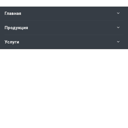
Главная
Продукция
Услуги
О нас
Наши контакты
8 (800) 222 50 02
Макеевка, Центрально-Городской район, ул. Богдана
Хмельницкого, 70
info@ma61.ru